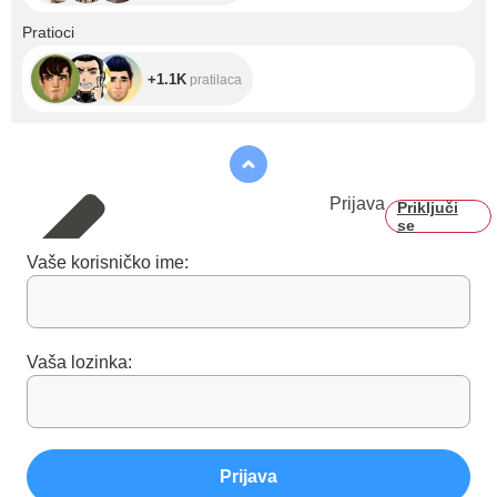
+1.1K
Pratioci
+1.1K
pratilaca
Prijava
Priključi
se
Vaše korisničko ime:
Vaša lozinka:
Prijava