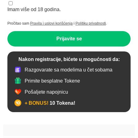
Imam više od 18 godina.
Pročitao sam
Pravila i uslovi korišćenja
i
Politiku privatnosti
.
Prijavite se
Nakon registracije, bićete u mogućnosti da:
Razgovarate sa modelima u čet sobama
Primite besplatne Tokene
Pošaljete napojnicu
+ BONUS!
10 Tokena!
Anal