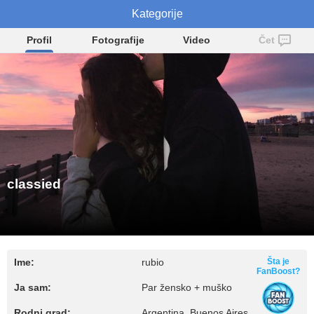
Kategorije
classied
Profil
Fotografije
Video
Čet
classied
Ime:
rubio
Šta je
FanBoost?
Ja sam:
Par žensko + muško
Rodni grad:
Argentina, Buenos Aires