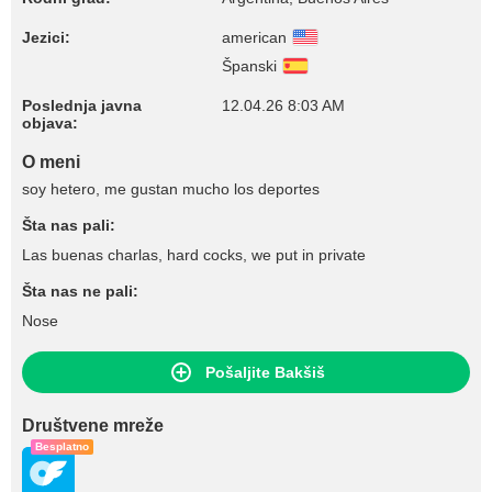
Jezici:
american
Španski
Poslednja javna
12.04.26 8:03 AM
objava:
O meni
soy hetero, me gustan mucho los deportes
Šta nas pali:
Las buenas charlas, hard cocks, we put in private
Šta nas ne pali:
Nose
Pošaljite Bakšiš
Društvene mreže
Besplatno