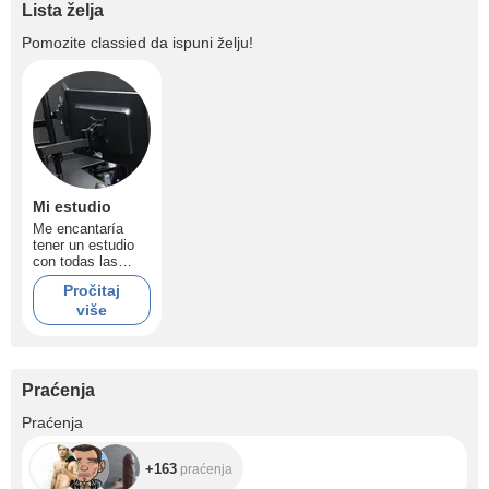
Lista želja
Pomozite
classied
da ispuni želju!
Mi estudio
Me encantaría
tener un estudio
con todas las
herramientas para
Pročitaj
tener una super
više
transmisión / I
would love to have
a studio with all
the tools to have a
mega
Praćenja
transmission
+163
Praćenja
+163
praćenja