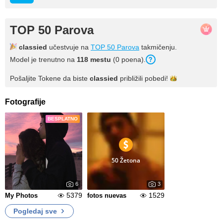
TOP 50 Parova
classied
učestvuje na
TOP 50 Parova
takmičenju.
Model je trenutno na
118 mestu
(0 poena).
Pošaljite Tokene da biste
classied
približili
pobedi!
Fotografije
BESPLATNO
50 Žetona
6
3
5379
1529
My Photos
fotos nuevas
Pogledaj sve